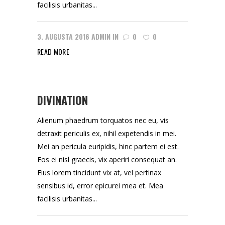
facilisis urbanitas...
3. AUGUSTA 2016
ADMIN
IN
0
0
READ MORE
DIVINATION
Alienum phaedrum torquatos nec eu, vis
detraxit periculis ex, nihil expetendis in mei.
Mei an pericula euripidis, hinc partem ei est.
Eos ei nisl graecis, vix aperiri consequat an.
Eius lorem tincidunt vix at, vel pertinax
sensibus id, error epicurei mea et. Mea
facilisis urbanitas...