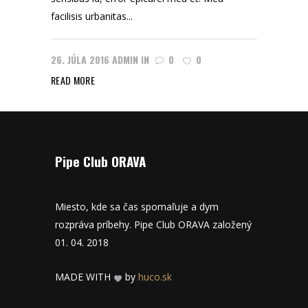
facilisis urbanitas...
26. JÚLA 2016
ADMIN
IN
0
0
READ MORE
Pipe Club ORAVA
Miesto, kde sa čas spomaľuje a dym
rozpráva príbehy. Pipe Club ORAVA založený
01. 04. 2018
MADE WITH
by
huco.sk