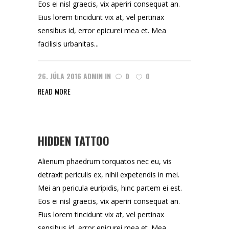
Eos ei nisl graecis, vix aperiri consequat an.
Eius lorem tincidunt vix at, vel pertinax
sensibus id, error epicurei mea et. Mea
facilisis urbanitas...
26. JÚLA 2016
ADMIN
IN
0
0
READ MORE
HIDDEN TATTOO
Alienum phaedrum torquatos nec eu, vis
detraxit periculis ex, nihil expetendis in mei.
Mei an pericula euripidis, hinc partem ei est.
Eos ei nisl graecis, vix aperiri consequat an.
Eius lorem tincidunt vix at, vel pertinax
sensibus id, error epicurei mea et. Mea