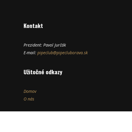
Kontakt
Prezident: Pavol Jurčák
E-mail:
pipeclub@pipecluborava.sk
Užitočné odkazy
Domov
O nás