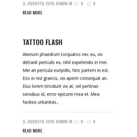
3. AUGUSTA 2016
ADMIN
IN
0
0
READ MORE
TATTOO FLASH
Alienum phaedrum torquatos nec eu, vis
detraxit periculis ex, nihil expetendis in mei.
Mei an pericula euripidis, hinc partem ei est.
Eos ei nisl graecis, vix aperiri consequat an.
Eius lorem tincidunt vix at, vel pertinax
sensibus id, error epicurei mea et. Mea
facilisis urbanitas...
3. AUGUSTA 2016
ADMIN
IN
0
0
READ MORE