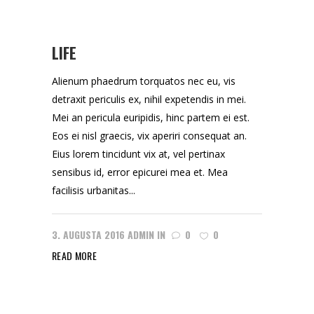
LIFE
Alienum phaedrum torquatos nec eu, vis
detraxit periculis ex, nihil expetendis in mei.
Mei an pericula euripidis, hinc partem ei est.
Eos ei nisl graecis, vix aperiri consequat an.
Eius lorem tincidunt vix at, vel pertinax
sensibus id, error epicurei mea et. Mea
facilisis urbanitas...
3. AUGUSTA 2016
ADMIN
IN
0
0
READ MORE