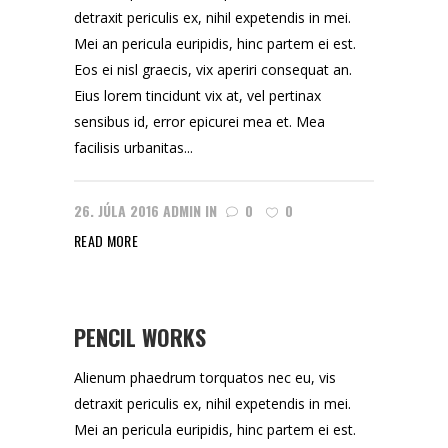
detraxit periculis ex, nihil expetendis in mei.
Mei an pericula euripidis, hinc partem ei est.
Eos ei nisl graecis, vix aperiri consequat an.
Eius lorem tincidunt vix at, vel pertinax
sensibus id, error epicurei mea et. Mea
facilisis urbanitas...
26. JÚLA 2016
ADMIN
IN
0
0
READ MORE
PENCIL WORKS
Alienum phaedrum torquatos nec eu, vis
detraxit periculis ex, nihil expetendis in mei.
Mei an pericula euripidis, hinc partem ei est.