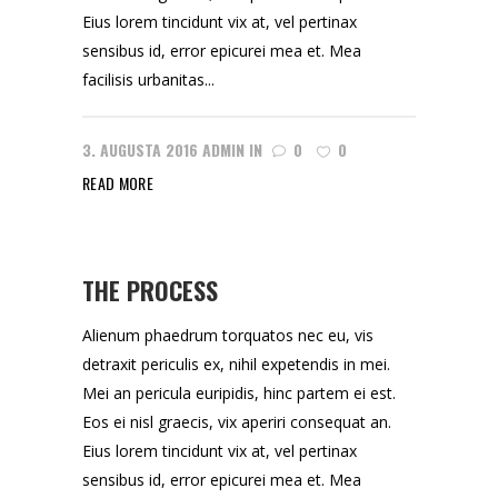
Eius lorem tincidunt vix at, vel pertinax
sensibus id, error epicurei mea et. Mea
facilisis urbanitas...
3. AUGUSTA 2016
ADMIN
IN
0
0
READ MORE
THE PROCESS
Alienum phaedrum torquatos nec eu, vis
detraxit periculis ex, nihil expetendis in mei.
Mei an pericula euripidis, hinc partem ei est.
Eos ei nisl graecis, vix aperiri consequat an.
Eius lorem tincidunt vix at, vel pertinax
sensibus id, error epicurei mea et. Mea